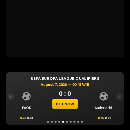
UEFA EUROPA LEAGUE QUALIFIERS
August 7, 2026 — 00:45 WIB
0 : 0
Previous
Next
BET NOW
PAOK
Anderlecht
0.75
0.93
-0.75
0.91