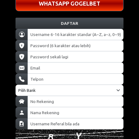
WHATSAPP GOGELBET
DAFTAR