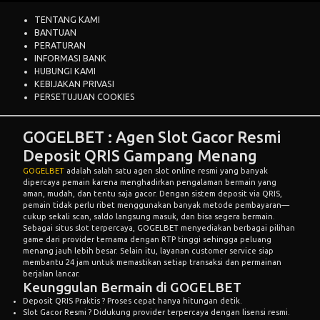
TENTANG KAMI
BANTUAN
PERATURAN
INFORMASI BANK
HUBUNGI KAMI
KEBIJAKAN PRIVASI
PERSETUJUAN COOKIES
GOGELBET : Agen Slot Gacor Resmi
Deposit QRIS Gampang Menang
GOGELBET
adalah salah satu agen slot online resmi yang banyak
dipercaya pemain karena menghadirkan pengalaman bermain yang
aman, mudah, dan tentu saja gacor. Dengan sistem deposit via QRIS,
pemain tidak perlu ribet menggunakan banyak metode pembayaran—
cukup sekali scan, saldo langsung masuk, dan bisa segera bermain.
Sebagai situs slot terpercaya, GOGELBET menyediakan berbagai pilihan
game dari provider ternama dengan RTP tinggi sehingga peluang
menang jauh lebih besar. Selain itu, layanan customer service siap
membantu 24 jam untuk memastikan setiap transaksi dan permainan
berjalan lancar.
Keunggulan Bermain di GOGELBET
Deposit QRIS Praktis ? Proses cepat hanya hitungan detik.
Slot Gacor Resmi ? Didukung provider terpercaya dengan lisensi resmi.